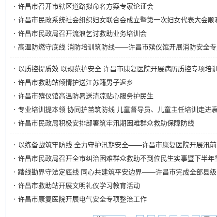
许昌市召开市辖区道路拟命名方案专家论证会
许昌市民政系统社会组织妇女联合会成立暨第一次妇女代表大会顺
许昌市民政局召开流浪乞讨救助业务培训会
高温防燃守底线 消防培训筑防线——许昌市殡仪馆开展消防安全专
以质控提质效 以规范护安全 许昌市康复医院开展病历质控专项培
许昌市救助站倾情护送江苏籍男子返乡
许昌市殡仪馆高温防暑送清凉贴心服务护民生
专业培训提本领 协同护苗筑防线 儿童督导员、儿童主任培训走进
许昌市民政局积极安排部署筑牢汛期困难群众救助保障防线
以练备战筑牢防线 全力守护汛期安全——许昌市康复医院开展汛
许昌市民政局召开全市纠治困难群众救助不到位民生实事暨下半年
踏线勘界守法定底线 同心共建筑平安边界——许昌市完成全部县
许昌市救助站开展文明礼仪学习教育活动
许昌市康复医院开展电气安全专项整治工作